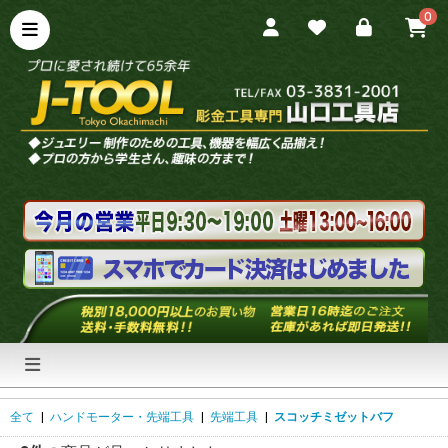
0
全て
|
ハンドモーター・先端工具
|
先端工具
|
スコッチミゼットバフ