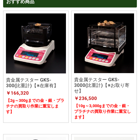
おすすめ商品
貴金属テスター GKS-
貴金属テスター GKS-
3000(比重計)【※お取り寄
300(比重計)【※在庫有】
せ】
￥166,320
￥236,500
【2g～300gまでの金・銀・プラ
【10g～3,000gまでの金・銀・
チナの買取り作業に重宝しま
プラチナの買取り作業に重宝し
す】
ます】