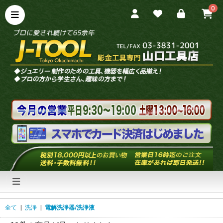
0
全て
|
洗浄
|
電解洗浄器/洗浄液