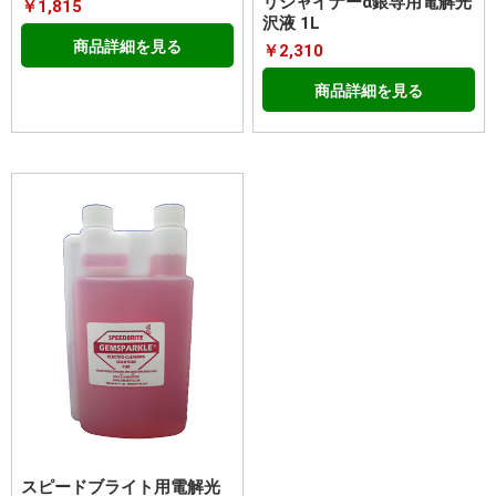
リシャイナーα銀専用電解光
￥1,815
沢液 1L
商品詳細を見る
￥2,310
商品詳細を見る
スピードブライト用電解光