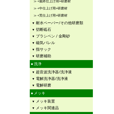
<最終仕上げ用>研磨材
<中仕上げ用>研磨材
<荒仕上げ用>研磨材
耐水ペーパー/その他研磨類
切断砥石
ブラシペン / 金剛砂
磁気バレル
指サック
研磨補助
洗浄
超音波洗浄器/洗浄液
電解洗浄器/洗浄液
電解研磨
メッキ
メッキ装置
メッキ関連品