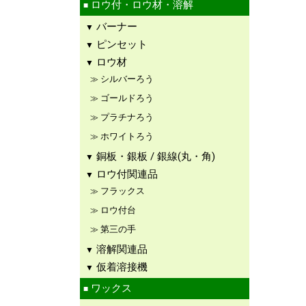
ロウ付・ロウ材・溶解
バーナー
ピンセット
ロウ材
シルバーろう
ゴールドろう
プラチナろう
ホワイトろう
銅板・銀板 / 銀線(丸・角)
ロウ付関連品
フラックス
ロウ付台
第三の手
溶解関連品
仮着溶接機
ワックス