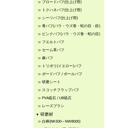
ブロードバフ(仕上げ用)
トクハネバフ(仕上げ用)
シーツバフ(仕上げ用)
青バフ(バラ・ウズ巻・蛇の目・鉄)
ピンクバフ(バラ・ウズ巻・蛇の目)
フエルトバフ
セーム革バフ
麻バフ
トリポリ(イエロー)バフ
ボードバフ / ボールバフ
研磨シート
スコッチフラップバフ
PVA砥石 / UB砥石
レーズブラシ
研磨材
白棒(NK500～NW8000)