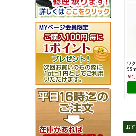
ワク
55
￥1,
おす