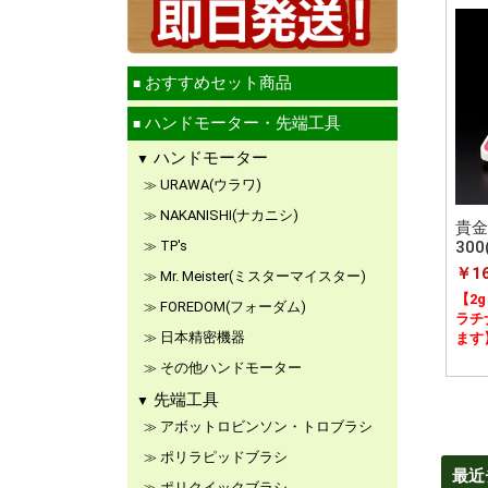
おすすめセット商品
ハンドモーター・先端工具
ハンドモーター
URAWA(ウラワ)
NAKANISHI(ナカニシ)
貴金
TP's
30
￥16
Mr. Meister(ミスターマイスター)
【2
FOREDOM(フォーダム)
ラチ
日本精密機器
ます
その他ハンドモーター
先端工具
アボットロビンソン・トロブラシ
ポリラピッドブラシ
最近
ポリクイックブラシ