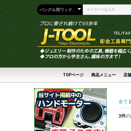
TOPページ
商品メニュー
店
全て
|
3件
の