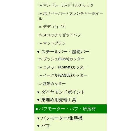
マンドレール/ドリルチャック
ポリペーパー / フランチャーホイー
ル
デデコ白ゴム
スコッチミゼットバフ
マットブラシ
スチールバー・超硬バー
ブッシュ(Bush)カッター
コメット(Komet)カッター
イーグル(EAGLE)カッター
超硬カッター
ダイヤモンドポイント
巣埋め用先端工具
バフモーター・バフ・研磨材
バフモーター/集塵機
バフ