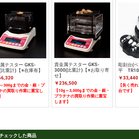
貴金属テスター GKS-
属テスター GKS-
彫刻台(ベ
3000(比重計)【※お取り寄
0(比重計)【※在庫有】
平 TR10
せ】
6,320
￥33,440
￥236,500
g～300gまでの金・銀・プ
【良く売れ
【10g～3,000gまでの金・銀・
ナの買取り作業に重宝し
台です】
プラチナの買取り作業に重宝
】
します】
チェックした商品