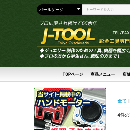
TOPページ
商品メニュー
店
全て
|
4件
の