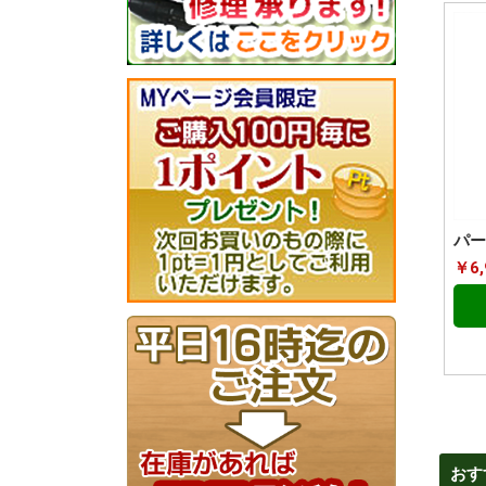
パー
￥6,
おす