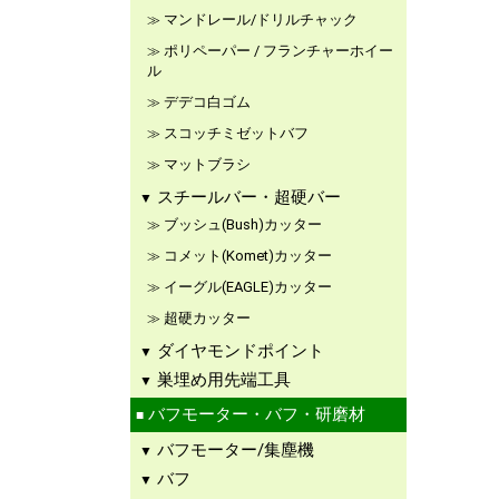
マンドレール/ドリルチャック
ポリペーパー / フランチャーホイー
ル
デデコ白ゴム
スコッチミゼットバフ
マットブラシ
スチールバー・超硬バー
ブッシュ(Bush)カッター
コメット(Komet)カッター
イーグル(EAGLE)カッター
超硬カッター
ダイヤモンドポイント
巣埋め用先端工具
バフモーター・バフ・研磨材
バフモーター/集塵機
バフ