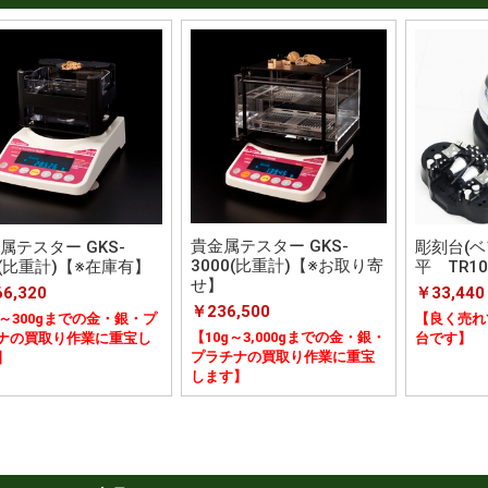
貴金属テスター GKS-
属テスター GKS-
彫刻台(ベ
3000(比重計)【※お取り寄
0(比重計)【※在庫有】
平 TR10
せ】
6,320
￥33,440
￥236,500
g～300gまでの金・銀・プ
【良く売れ
【10g～3,000gまでの金・銀・
ナの買取り作業に重宝し
台です】
プラチナの買取り作業に重宝
】
します】