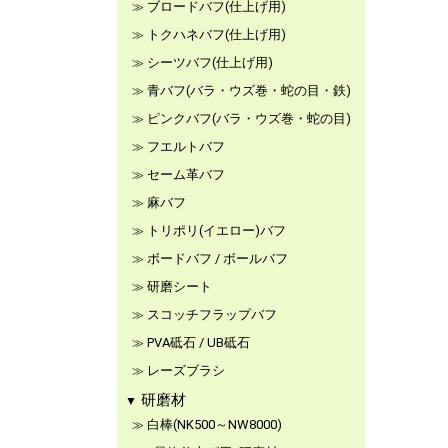
ブロードバフ(仕上げ用)
トクハネバフ(仕上げ用)
シーツバフ(仕上げ用)
青バフ(バラ・ウズ巻・蛇の目・鉄)
ピンクバフ(バラ・ウズ巻・蛇の目)
フエルトバフ
セーム革バフ
麻バフ
トリポリ(イエロー)バフ
ボードバフ / ボールバフ
研磨シート
スコッチフラップバフ
PVA砥石 / UB砥石
レーズブラシ
研磨材
白棒(NK500～NW8000)