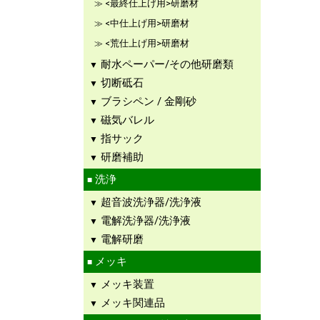
<最終仕上げ用>研磨材
<中仕上げ用>研磨材
<荒仕上げ用>研磨材
耐水ペーパー/その他研磨類
切断砥石
ブラシペン / 金剛砂
磁気バレル
指サック
研磨補助
洗浄
超音波洗浄器/洗浄液
電解洗浄器/洗浄液
電解研磨
メッキ
メッキ装置
メッキ関連品