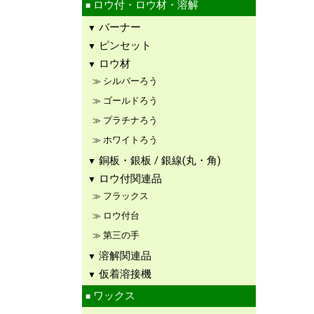
ロウ付・ロウ材・溶解
バーナー
ピンセット
ロウ材
シルバーろう
ゴールドろう
プラチナろう
ホワイトろう
銅板・銀板 / 銀線(丸・角)
ロウ付関連品
フラックス
ロウ付台
第三の手
溶解関連品
仮着溶接機
ワックス