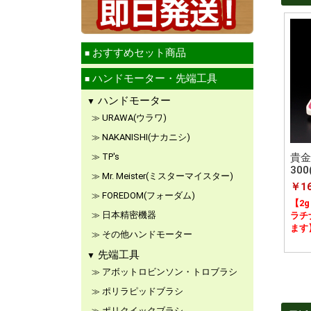
おすすめセット商品
ハンドモーター・先端工具
ハンドモーター
URAWA(ウラワ)
NAKANISHI(ナカニシ)
TP's
貴金
30
Mr. Meister(ミスターマイスター)
￥16
FOREDOM(フォーダム)
【2
日本精密機器
ラチ
ます
その他ハンドモーター
先端工具
アボットロビンソン・トロブラシ
ポリラピッドブラシ
ポリクイックブラシ