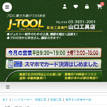
0
全て
|
ハンドモーター・先端工具
|
先端工具
|
セラミックホイール