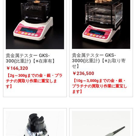
貴金属テスター GKS-
貴金属テスター GKS-
3000(比重計)【※お取り寄
300(比重計)【※在庫有】
せ】
￥166,320
￥236,500
【2g～300gまでの金・銀・プラ
【10g～3,000gまでの金・銀・
チナの買取り作業に重宝しま
プラチナの買取り作業に重宝し
す】
ます】