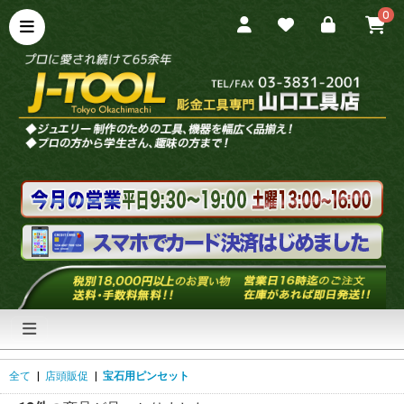
0
全て
|
店頭販促
|
宝石用ピンセット