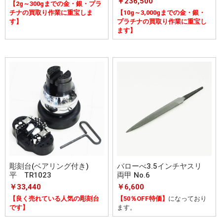
￥236,500
【2g～300gまでの金・銀・プラ
【10g～3,000gまでの金・銀・
チナの買取り作業に重宝しま
プラチナの買取り作業に重宝し
す】
ます】
彫刻台(ベアリング付き)
バローべ3.5インチヤスリ
平 TR1023
両甲 No.6
￥33,440
￥6,600
【良く売れている人気の彫刻台
【50％OFF特価】
になっており
です】
ます。