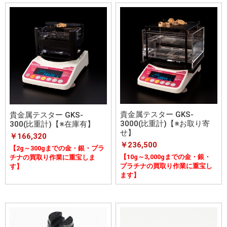
貴金属テスター GKS-
貴金属テスター GKS-
3000(比重計)【※お取り寄
300(比重計)【※在庫有】
せ】
￥166,320
￥236,500
【2g～300gまでの金・銀・プラ
【10g～3,000gまでの金・銀・
チナの買取り作業に重宝しま
プラチナの買取り作業に重宝し
す】
ます】