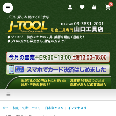
0
全て
|
切削・切断・ヤスリ
|
日本製ヤスリ
|
インチヤスリ