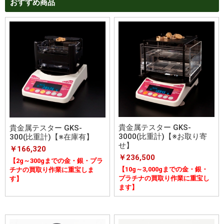
おすすめ商品
貴金属テスター GKS-
貴金属テスター GKS-
3000(比重計)【※お取り寄
300(比重計)【※在庫有】
せ】
￥166,320
￥236,500
【2g～300gまでの金・銀・プラ
【10g～3,000gまでの金・銀・
チナの買取り作業に重宝しま
プラチナの買取り作業に重宝し
す】
ます】