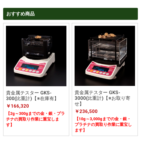
おすすめ商品
貴金属テスター GKS-
貴金属テスター GKS-
3000(比重計)【※お取り寄
300(比重計)【※在庫有】
せ】
￥166,320
￥236,500
【2g～300gまでの金・銀・プラ
【10g～3,000gまでの金・銀・
チナの買取り作業に重宝しま
プラチナの買取り作業に重宝し
す】
ます】