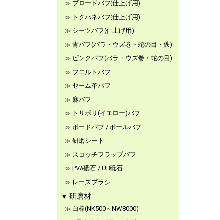
ブロードバフ(仕上げ用)
トクハネバフ(仕上げ用)
シーツバフ(仕上げ用)
青バフ(バラ・ウズ巻・蛇の目・鉄)
ピンクバフ(バラ・ウズ巻・蛇の目)
フエルトバフ
セーム革バフ
麻バフ
トリポリ(イエロー)バフ
ボードバフ / ボールバフ
研磨シート
スコッチフラップバフ
PVA砥石 / UB砥石
レーズブラシ
研磨材
白棒(NK500～NW8000)