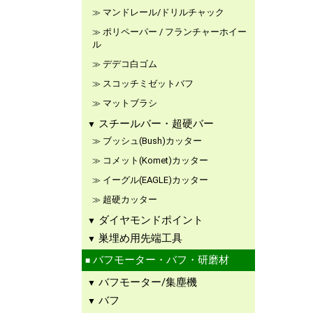
マンドレール/ドリルチャック
ポリペーパー / フランチャーホイー
ル
デデコ白ゴム
スコッチミゼットバフ
マットブラシ
スチールバー・超硬バー
ブッシュ(Bush)カッター
コメット(Komet)カッター
イーグル(EAGLE)カッター
超硬カッター
ダイヤモンドポイント
巣埋め用先端工具
バフモーター・バフ・研磨材
バフモーター/集塵機
バフ