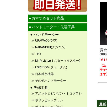
おすすめセット商品
ハンドモーター・先端工具
ハンドモーター
URAWA(ウラワ)
NAKANISHI(ナカニシ)
貴金
TP's
30
￥16
Mr. Meister(ミスターマイスター)
【2
FOREDOM(フォーダム)
ラチ
日本精密機器
ます
その他ハンドモーター
先端工具
アボットロビンソン・トロブラシ
ポリラピッドブラシ
最近
ポリクイックブラシ