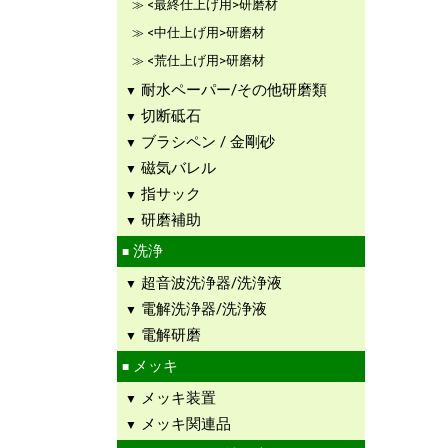
<最終仕上げ用>研磨材
<中仕上げ用>研磨材
<荒仕上げ用>研磨材
耐水ペーパー/その他研磨類
切断砥石
ブラシペン / 金剛砂
磁気バレル
指サック
研磨補助
洗浄
超音波洗浄器/洗浄液
電解洗浄器/洗浄液
電解研磨
メッキ
メッキ装置
メッキ関連品