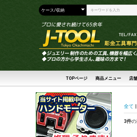
TOPページ
商品メニュー
店
全て
|
3件
の