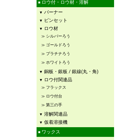
ロウ付・ロウ材・溶解
バーナー
ピンセット
ロウ材
シルバーろう
ゴールドろう
プラチナろう
ホワイトろう
銅板・銀板 / 銀線(丸・角)
ロウ付関連品
フラックス
ロウ付台
第三の手
溶解関連品
仮着溶接機
ワックス