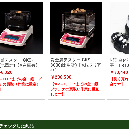
貴金属テスター GKS-
属テスター GKS-
彫刻台(ベ
3000(比重計)【※お取り寄
0(比重計)【※在庫有】
平 TR10
せ】
6,320
￥33,440
￥236,500
g～300gまでの金・銀・プ
【良く売れ
【10g～3,000gまでの金・銀・
ナの買取り作業に重宝し
台です】
プラチナの買取り作業に重宝
】
します】
チェックした商品