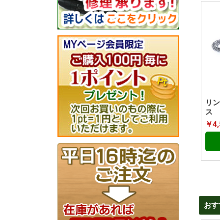
リン
ス
￥4,
おす