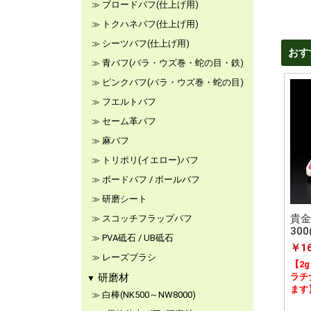
ブロードバフ(仕上げ用)
トクハネバフ(仕上げ用)
シーツバフ(仕上げ用)
おす
青バフ(バラ・ウズ巻・蛇の目・鉄)
ピンクバフ(バラ・ウズ巻・蛇の目)
フエルトバフ
セーム革バフ
麻バフ
トリポリ(イエロー)バフ
ボードバフ / ボールバフ
研磨シート
貴金
スコッチフラップバフ
30
PVA砥石 / UB砥石
￥16
レーズブラシ
【2
研磨材
ラチ
ます
白棒(NK500～NW8000)