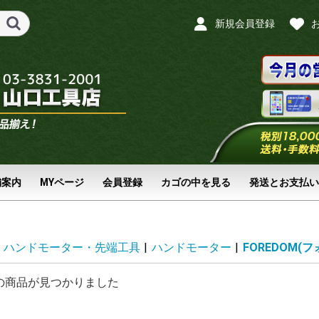
新規会員登録
舗案内
MYページ
会員登録
カゴの中を見る
発送とお支払い
ハンドモーター・先端工具
|
ハンドモーター
|
FOREDOM(
の商品が見つかりました