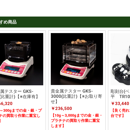
すめ商品
貴金属テスター GKS-
属テスター GKS-
彫刻台(ベ
3000(比重計)【※お取り寄
0(比重計)【※在庫有】
平 TR10
せ】
6,320
￥33,440
￥236,500
g～300gまでの金・銀・プ
【良く売れ
【10g～3,000gまでの金・銀・
ナの買取り作業に重宝し
台です】
プラチナの買取り作業に重宝
】
します】