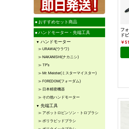
おすすめセット商品
フォ
ハンドモーター・先端工具
ドピー
ハンドモーター
￥51
URAWA(ウラワ)
NAKANISHI(ナカニシ)
TP's
Mr. Meister(ミスターマイスター)
FOREDOM(フォーダム)
日本精密機器
その他ハンドモーター
先端工具
アボットロビンソン・トロブラシ
ポリラピッドブラシ
ポリクイックブラシ