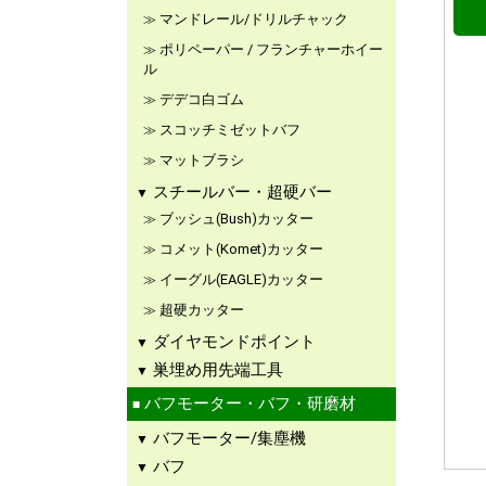
マンドレール/ドリルチャック
ポリペーパー / フランチャーホイー
ル
デデコ白ゴム
スコッチミゼットバフ
マットブラシ
スチールバー・超硬バー
ブッシュ(Bush)カッター
コメット(Komet)カッター
イーグル(EAGLE)カッター
超硬カッター
ダイヤモンドポイント
巣埋め用先端工具
バフモーター・バフ・研磨材
バフモーター/集塵機
バフ