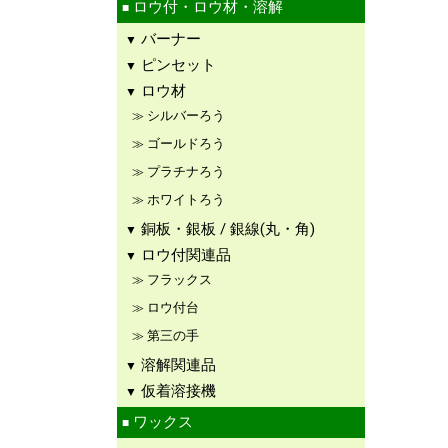
ロウ付・ロウ材・溶解
バーナー
ピンセット
ロウ材
シルバーろう
ゴールドろう
プラチナろう
ホワイトろう
銅板・銀板 / 銀線(丸・角)
ロウ付関連品
フラックス
ロウ付台
第三の手
溶解関連品
仮着溶接機
ワックス