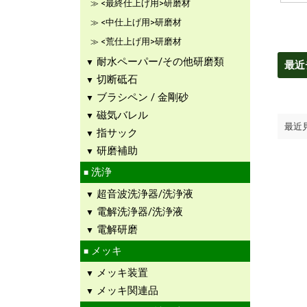
<最終仕上げ用>研磨材
<中仕上げ用>研磨材
<荒仕上げ用>研磨材
耐水ペーパー/その他研磨類
最近
切断砥石
ブラシペン / 金剛砂
磁気バレル
最近
指サック
研磨補助
洗浄
超音波洗浄器/洗浄液
電解洗浄器/洗浄液
電解研磨
メッキ
メッキ装置
メッキ関連品