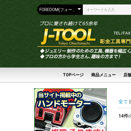
TOPページ
商品メニュー
店
全て
|
14件