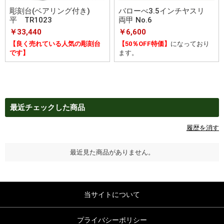
彫刻台(ベアリング付き)
バローべ3.5インチヤスリ
平 TR1023
両甲 No.6
￥33,440
￥6,600
【良く売れている人気の彫刻台
【50％OFF特価】
になっており
です】
ます。
最近チェックした商品
履歴を消す
最近見た商品がありません。
当サイトについて
プライバシーポリシー