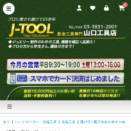
0
全て
|
ハンドモーター・先端工具
|
先端工具
|
豆バフ / 豆フエルトホイール