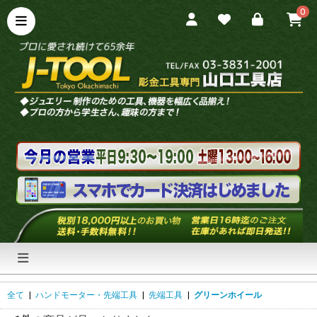
0
全て
|
ハンドモーター・先端工具
|
先端工具
|
グリーンホイール