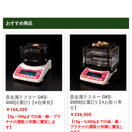
おすすめ商品
貴金属テスター GKS-
貴金属テスター GKS-
3000(比重計)【※お取り寄
300(比重計)【※在庫有】
せ】
￥166,320
￥236,500
【2g～300gまでの金・銀・プラ
【10g～3,000gまでの金・銀・
チナの買取り作業に重宝しま
プラチナの買取り作業に重宝し
す】