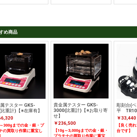
すめ商品
貴金属テスター GKS-
属テスター GKS-
彫刻台(ベ
3000(比重計)【※お取り寄
0(比重計)【※在庫有】
平 TR10
せ】
6,320
￥33,440
￥236,500
g～300gまでの金・銀・プ
【良く売れ
【10g～3,000gまでの金・銀・
ナの買取り作業に重宝し
台です】
プラチナの買取り作業に重宝
】