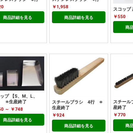
20
￥1,958
スコップ 
￥550
商品詳細を見る
商品詳細を見る
商
ップ 【S、M、L、
】 ※生産終了
スチール
スチールブラシ 4行 ※
産終了
生産終了
0 ～ ￥748
￥770
￥924
商品詳細を見る
商
商品詳細を見る