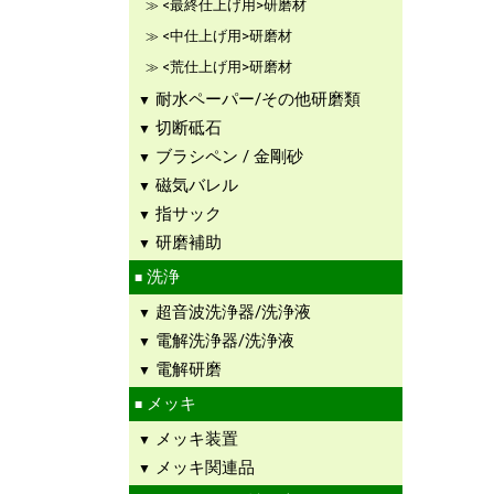
<最終仕上げ用>研磨材
<中仕上げ用>研磨材
<荒仕上げ用>研磨材
耐水ペーパー/その他研磨類
切断砥石
ブラシペン / 金剛砂
磁気バレル
指サック
研磨補助
洗浄
超音波洗浄器/洗浄液
電解洗浄器/洗浄液
電解研磨
メッキ
メッキ装置
メッキ関連品