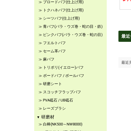
ブロードバフ(仕上げ用)
トクハネバフ(仕上げ用)
シーツバフ(仕上げ用)
青バフ(バラ・ウズ巻・蛇の目・鉄)
ピンクバフ(バラ・ウズ巻・蛇の目)
最近
フエルトバフ
セーム革バフ
麻バフ
最近
トリポリ(イエロー)バフ
ボードバフ / ボールバフ
研磨シート
スコッチフラップバフ
PVA砥石 / UB砥石
レーズブラシ
研磨材
白棒(NK500～NW8000)