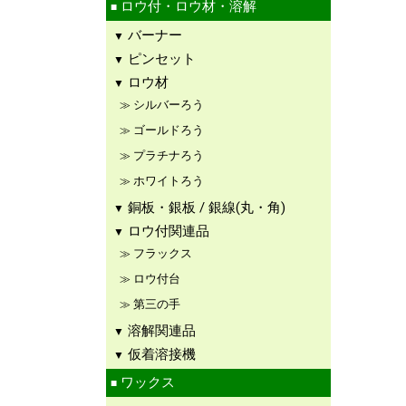
ロウ付・ロウ材・溶解
バーナー
ピンセット
ロウ材
シルバーろう
ゴールドろう
プラチナろう
ホワイトろう
銅板・銀板 / 銀線(丸・角)
ロウ付関連品
フラックス
ロウ付台
第三の手
溶解関連品
仮着溶接機
ワックス