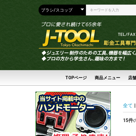
TOPページ
商品メニュー
店
全て
|
15件