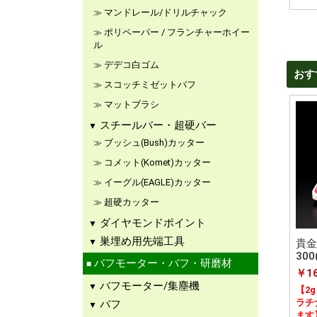
マンドレール/ドリルチャック
ポリペーパー / フランチャーホイー
ル
デデコ白ゴム
おす
スコッチミゼットバフ
マットブラシ
スチールバー・超硬バー
ブッシュ(Bush)カッター
コメット(Komet)カッター
イーグル(EAGLE)カッター
超硬カッター
ダイヤモンドポイント
巣埋め用先端工具
貴金
30
バフモーター・バフ・研磨材
￥16
バフモーター/集塵機
【2
ラチ
バフ
ます