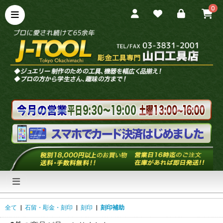
0
全て
|
石留・彫金・刻印
|
刻印
|
刻印補助