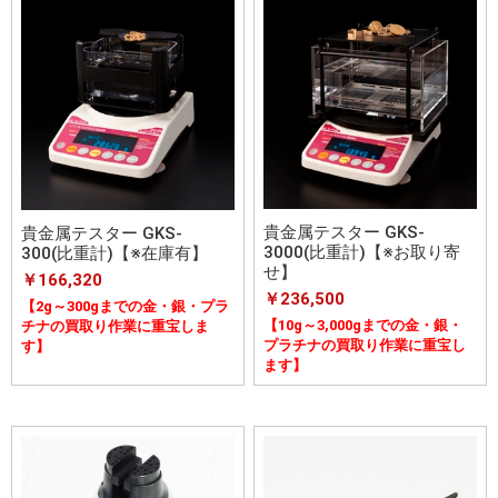
貴金属テスター GKS-
貴金属テスター GKS-
3000(比重計)【※お取り寄
300(比重計)【※在庫有】
せ】
￥166,320
￥236,500
【2g～300gまでの金・銀・プラ
【10g～3,000gまでの金・銀・
チナの買取り作業に重宝しま
プラチナの買取り作業に重宝し
す】
ます】