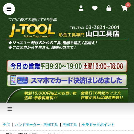
0
全て
|
ハンドモーター・先端工具
|
先端工具
|
セラミックポイント